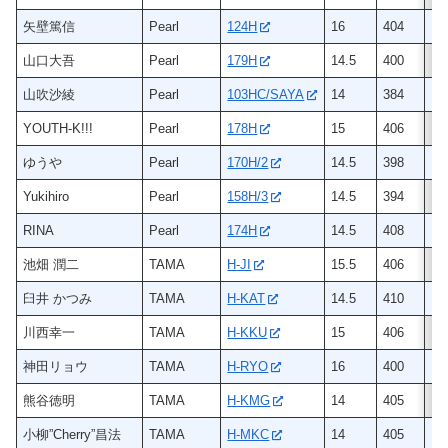
矢壁篤信
Pearl
124H
16
404
ヒ
山口大吾
Pearl
179H
14.5
400
ヒ
山吹沙綾
Pearl
103HC/SAYA
14
384
ヒ
YOUTH-K!!!
Pearl
178H
15
406
ヒ
ゆうや
Pearl
170H/2
14.5
398
ヒ
Yukihiro
Pearl
158H/3
14.5
394
ヒ
RINA
Pearl
174H
14.5
408
ヒ
池畑 潤二
TAMA
H-JI
15.5
406
ヒ
臼井 かつみ
TAMA
H-KAT
14.5
410
ヒ
川西幸一
TAMA
H-KKU
15
406
ヒ
神田リョウ
TAMA
H-RYO
16
400
ヒ
熊谷徳明
TAMA
H-KMG
14
405
ヒ
小柳”Cherry”昌法
TAMA
H-MKC
14
405
ヒ