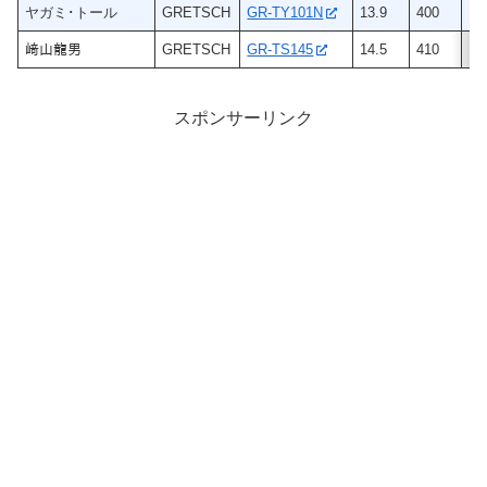
ヤガミ･トール
GRETSCH
GR-TY101N
13.9
400
ヒ
﨑山龍男
GRETSCH
GR-TS145
14.5
410
ヒ
スポンサーリンク