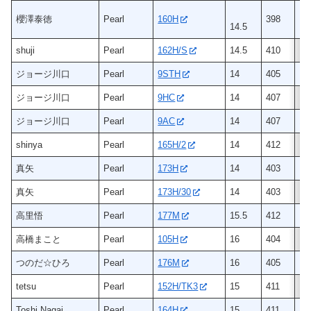
櫻澤泰徳
Pearl
160H
398
メ
14.5
shuji
Pearl
162H/S
14.5
410
ヒ
ジョージ川口
Pearl
9STH
14
405
ヒ
ジョージ川口
Pearl
9HC
14
407
ヒ
ジョージ川口
Pearl
9AC
14
407
オ
shinya
Pearl
165H/2
14
412
ヒ
真矢
Pearl
173H
14
403
ヒ
真矢
Pearl
173H/30
14
403
ヒ
高里悟
Pearl
177M
15.5
412
メ
高橋まこと
Pearl
105H
16
404
ヒ
つのだ☆ひろ
Pearl
176M
16
405
メ
tetsu
Pearl
152H/TK3
15
411
ヒ
Toshi Nagai
Pearl
164H
15
411
ヒ