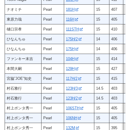
ナオミチ
Pearl
181H
15
407
ヒ
東原力哉
Pearl
116H
15
405
ヒ
樋口宗孝
Pearl
111STH
15
410
ヒ
ひなんちゅ
Pearl
175H/2
14
406
ヒ
ひなんちゅ
Pearl
175H
14
406
ヒ
ファンキー末吉
Pearl
104H
15
414
ヒ
本間大嗣
Pearl
129H
15
427
ヒ
宮脇”JOE”知史
Pearl
117H/2
15
415
ヒ
村石雅行
Pearl
123H/3
14.5
403
ヒ
村石雅行
Pearl
123H/2
14.5
403
ヒ
村上ポンタ秀一
Pearl
106STH
15
405
ヒ
村上ポンタ秀一
Pearl
106NH
15
405
ヒ
村上ポンタ秀一
Pearl
132M
15
395
メ