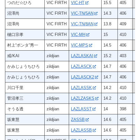
つのだ☆ひろ
VIC FIRTH
VIC-HT
15.5
405
メ
沼澤尚
VIC FIRTH
VIC-TN/5AN
14.3
406
ヒ
沼澤尚
VIC FIRTH
VIC-TN/8AN
13.8
409
ヒ
樋口宗孝
VIC FIRTH
VIC-MH
15
410
ヒ
村上“ポンタ”秀一
VIC FIRTH
VIC-MPS
14.5
406
ヒ
戒/KAI
zildjian
LAZLASKAI
15.2
403
ヒ
かみじょうちひろ
zildjian
LAZLASCK
14.7
406
ヒ
かみじょうちひろ
zildjian
LAZLASCK2
14.7
406
ヒ
川口千里
zildjian
LAZLASSK
14.2
410
ヒ
菅沼孝三
zildjian
LAZLZASKS
14.2
410
ヒ
そうる透
zildjian
LAZLASST
14
398
ヒ
坂東慧
zildjian
ZASSB
14.6
405
ヒ
坂東慧
zildjian
LAZLASSB
14.6
405
ヒ