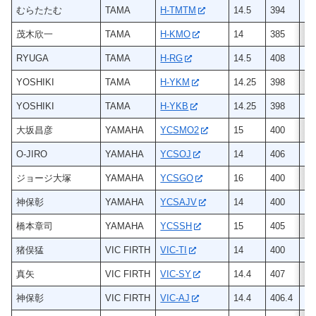
むらたたむ
TAMA
H-TMTM
14.5
394
ヒ
茂木欣一
TAMA
H-KMO
14
385
ヒ
RYUGA
TAMA
H-RG
14.5
408
ヒ
YOSHIKI
TAMA
H-YKM
14.25
398
ヒ
YOSHIKI
TAMA
H-YKB
14.25
398
ヒ
大坂昌彦
YAMAHA
YCSMO2
15
400
メ
O-JIRO
YAMAHA
YCSOJ
14
406
ヒ
ジョージ大塚
YAMAHA
YCSGO
16
400
ヒ
神保彰
YAMAHA
YCSAJV
14
400
ヒ
橋本章司
YAMAHA
YCSSH
15
405
ヒ
猪俣猛
VIC FIRTH
VIC-TI
14
400
ヒ
真矢
VIC FIRTH
VIC-SY
14.4
407
ヒ
神保彰
VIC FIRTH
VIC-AJ
14.4
406.4
ヒ