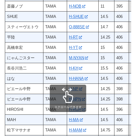
斎藤ノブ
TAMA
H-NOB
11
395
ヒ
SHUE
TAMA
H-SHUE
14.5
406
ヒ
スティーヴエトウ
TAMA
O-888SE
14.7
406
オ
平陸
TAMA
H-RT
14.25
406
ヒ
高橋幸宏
TAMA
H-YT
15
406
ヒ
にゃんごスター
TAMA
M-NYAN
15
405
メ
長谷川浩二
TAMA
H-KH
15.5
406
ヒ
はな
TAMA
H-HANA
14.5
406
ヒ
ピエール中野
TAMA
H-NP
14.25
398
ヒ
ピエール中野
TAMA
H-NPN
14.25
398
ヒ
スクロールできます
HIROSHI
TAMA
H-RGH
14.5
396
ヒ
MAH
TAMA
H-MA
14.5
406
ヒ
松下マサナオ
TAMA
H-MAM
14.75
395
ヒ