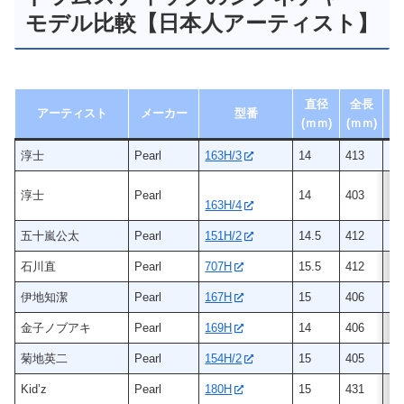
モデル比較【日本人アーティスト】
直径
全長
アーティスト
メーカー
型番
(ｍｍ)
(ｍｍ)
淳士
Pearl
163H/3
14
413
ヒ
淳士
Pearl
14
403
ヒ
163H/4
五十嵐公太
Pearl
151H/2
14.5
412
ヒ
石川直
Pearl
707H
15.5
412
ヒ
伊地知潔
Pearl
167H
15
406
ヒ
金子ノブアキ
Pearl
169H
14
406
ヒ
菊地英二
Pearl
154H/2
15
405
ヒ
Kid’z
Pearl
180H
15
431
ヒ