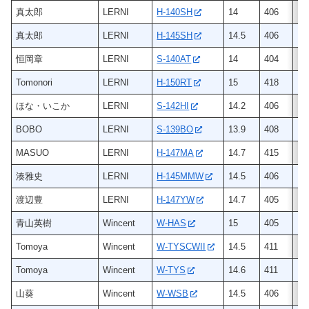
真太郎
LERNI
H-140SH
14
406
ヒ
真太郎
LERNI
H-145SH
14.5
406
ヒ
恒岡章
LERNI
S-140AT
14
404
ヒ
Tomonori
LERNI
H-150RT
15
418
ヒ
ほな・いこか
LERNI
S-142HI
14.2
406
ヒ
BOBO
LERNI
S-139BO
13.9
408
ヒ
MASUO
LERNI
H-147MA
14.7
415
ヒ
湊雅史
LERNI
H-145MMW
14.5
406
ヒ
渡辺豊
LERNI
H-147YW
14.7
405
ヒ
青山英樹
Wincent
W-HAS
15
405
ヒ
Tomoya
Wincent
W-TYSCWII
14.5
411
ヒ
Tomoya
Wincent
W-TYS
14.6
411
ヒ
山葵
Wincent
W-WSB
14.5
406
ヒ