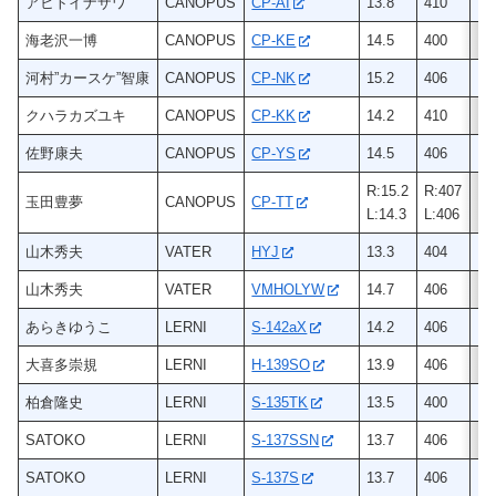
アヒトイナザワ
CANOPUS
CP-AI
13.8
410
ヒ
海老沢一博
CANOPUS
CP-KE
14.5
400
ヒ
河村”カースケ”智康
CANOPUS
CP-NK
15.2
406
ヒ
クハラカズユキ
CANOPUS
CP-KK
14.2
410
ヒ
佐野康夫
CANOPUS
CP-YS
14.5
406
ヒ
R:15.2
R:407
玉田豊夢
CANOPUS
CP-TT
ヒ
L:14.3
L:406
山木秀夫
VATER
HYJ
13.3
404
メ
山木秀夫
VATER
VMHOLYW
14.7
406
メ
あらきゆうこ
LERNI
S-142aX
14.2
406
ヒ
大喜多崇規
LERNI
H-139SO
13.9
406
ヒ
柏倉隆史
LERNI
S-135TK
13.5
400
ヒ
SATOKO
LERNI
S-137SSN
13.7
406
ヒ
SATOKO
LERNI
S-137S
13.7
406
ヒ