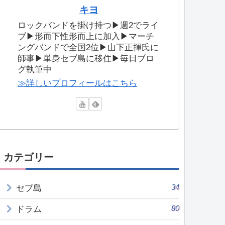
キヨ
ロックバンドを掛け持つ▶週2でライ
ブ▶形而下性形而上に加入▶マーチ
ングバンドで全国2位▶山下正揮氏に
師事▶単身セブ島に移住▶毎日ブロ
グ執筆中
≫詳しいプロフィールはこちら
カテゴリー
34
セブ島
80
ドラム